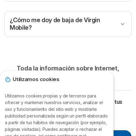
debes entrar a virginmobile.cl, seleccionar un plan sin
contrato de portabilidad y completar el proceso
¿Cómo me doy de baja de Virgin
pidiendo el
código CAP
. Para hacer este trámite
Mobile?
necesitas tener el IMEI de tu equipo desbloqueado, no
Para dar de baja Virgin Mobile puedes dirigirte al sitio
tener deudas con la compañía y no tienes otra
web virginmobile.cl, donde verás la opción de eliminar
solicitud de portabilidad en proceso, entre otros.
tu plan o llamar al 103 para digitar la opción 1 > opción
1 > opción 3.
Toda la información sobre Internet,
telefonía y televisión
Utilizamos cookies
Utilizamos cookies propias y de terceros para
Encuentra el plan que mejor se adapte a tus
ofrecer y mantener nuestros servicios, analizar el
uso y funcionamiento del sitio web y mostrarte
necesidades ¡Llámanos!
publicidad personalizada según un perfil elaborado
Lunes a Viernes: 9h a 20h.
a partir de tus hábitos de navegación (por ejemplo,
páginas visitadas). Puedes aceptar o rechazar el
uso de cookies, así como configurar qué