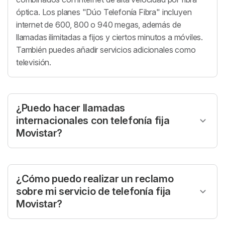
óptica. Los planes "Dúo Telefonía Fibra" incluyen
internet de 600, 800 o 940 megas, además de
llamadas ilimitadas a fijos y ciertos minutos a móviles.
También puedes añadir servicios adicionales como
televisión.
¿Puedo hacer llamadas
internacionales con telefonía fija
Movistar?
Sí, Movistar ofrece tarifas competitivas para llamadas
internacionales con su servicio de telefonía fija
Movistar. Los planes incluyen minutos ilimitados a
¿Cómo puedo realizar un reclamo
números fijos dentro de Chile, pero también puedes
sobre mi servicio de telefonía fija
realizar llamadas internacionales bajo tarifas
Movistar?
adicionales, dependiendo del destino.
Si tienes algún inconveniente con tu servicio de