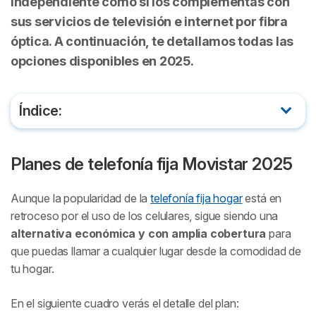
independiente como si los complementas con
sus servicios de televisión e internet por fibra
óptica. A continuación, te detallamos todas las
opciones disponibles en 2025.
Índice:
Planes de telefonía fija Movistar 2025
Planes de telefonía fija Movistar 2025
Cómo contratar el servicio de telefonía hogar con
Movistar
Aunque la popularidad de la
telefonía fija hogar
está en
retroceso por el uso de los celulares, sigue siendo una
Preguntas frecuentes
alternativa económica y con amplia cobertura
para
que puedas llamar a cualquier lugar desde la comodidad de
tu hogar.
En el siguiente cuadro verás el detalle del plan: