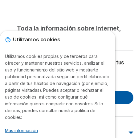
telefonía fija Movistar, puedes realizar un reclamo
Movistar telefonía fija a través de su sitio web
llamando al 600 600 3000. También puedes
comunicarte con el servicio de atención al cliente vía
Toda la información sobre Internet,
WhatsApp al número +56 9 47044226 para resolver
telefonía y televisión
Utilizamos cookies
tu problema.
Utilizamos cookies propias y de terceros para
Encuentra el plan que mejor se adapte a tus
ofrecer y mantener nuestros servicios, analizar el
uso y funcionamiento del sitio web y mostrarte
necesidades ¡Llámanos!
publicidad personalizada según un perfil elaborado
Lunes a Viernes: 9h a 20h.
a partir de tus hábitos de navegación (por ejemplo,
páginas visitadas). Puedes aceptar o rechazar el
23 210 4774
uso de cookies, así como configurar qué
información quieres compartir con nosotros. Si lo
deseas, puedes consultar nuestra política de
cookies:
Más información
Atención al cliente