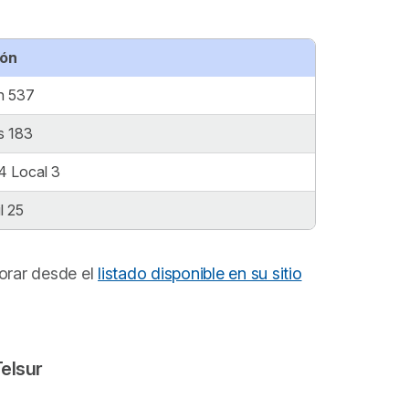
ión
n 537
s 183
4 Local 3
l 25
borar desde el
listado disponible en su sitio
Telsur