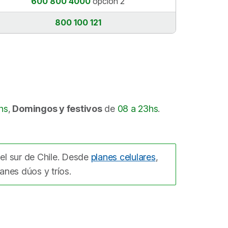
600 800 4000
opción 2
800 100 121
hs
,
Domingos y festivos
de
08 a 23hs
.
 el sur de Chile. Desde
planes celulares
,
anes dúos y tríos.