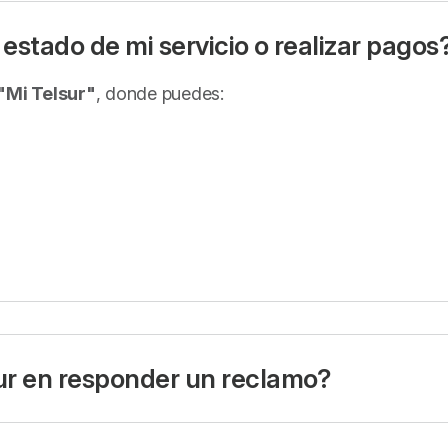
estado de mi servicio o realizar pagos
 "Mi Telsur"
, donde puedes:
ur en responder un reclamo?
 hábiles
para entregar una respuesta formal a un reclamo
SUBTEL) y aplica a todas las empresas de telecomunicac